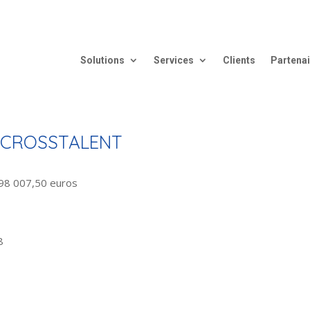
Solutions
Services
Clients
Partena
té CROSSTALENT
198 007,50 euros
8