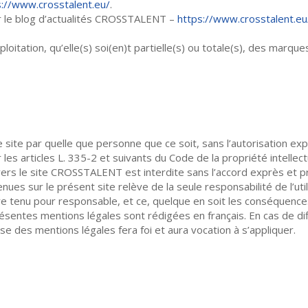
s://www.crosstalent.eu/
.
r le blog d’actualités CROSSTALENT –
https://www.crosstalent.eu
itation, qu’elle(s) soi(en)t partielle(s) ou totale(s), des marques
ce site par quelle que personne que ce soit, sans l’autorisation 
les articles L. 335-2 et suivants du Code de la propriété intellect
vers le site CROSSTALENT est interdite sans l’accord exprès et 
ontenues sur le présent site relève de la seule responsabilité de l
être tenu pour responsable, et ce, quelque en soit les conséque
résentes mentions légales sont rédigées en français. En cas de di
aise des mentions légales fera foi et aura vocation à s’appliquer.